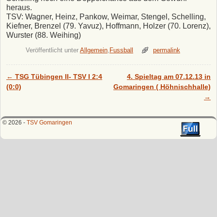
heraus.
TSV: Wagner, Heinz, Pankow, Weimar, Stengel, Schelling,
Kiefner, Brenzel (79. Yavuz), Hoffmann, Holzer (70. Lorenz),
Wurster (88. Weihing)
Veröffentlicht unter
Allgemein
,
Fussball
permalink
←
TSG Tübingen II- TSV I 2:4
4. Spieltag am 07.12.13 in
Artikelnavigation
(0:0)
Gomaringen ( Höhnischhalle)
→
© 2026 -
TSV Gomaringen