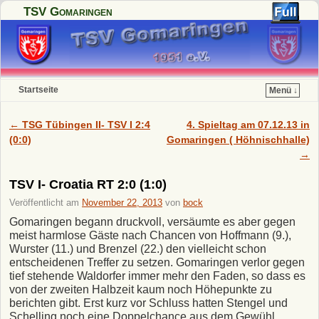
TSV Gomaringen
Startseite
Menü ↓
Zum Inhalt wechseln
Zum sekundären Inhalt wechseln
←
TSG Tübingen II- TSV I 2:4
4. Spieltag am 07.12.13 in
Artikelnavigation
(0:0)
Gomaringen ( Höhnischhalle)
→
TSV I- Croatia RT 2:0 (1:0)
Veröffentlicht am
November 22, 2013
von
bock
Gomaringen begann druckvoll, versäumte es aber gegen
meist harmlose Gäste nach Chancen von Hoffmann (9.),
Wurster (11.) und Brenzel (22.) den vielleicht schon
entscheidenen Treffer zu setzen. Gomaringen verlor gegen
tief stehende Waldorfer immer mehr den Faden, so dass es
von der zweiten Halbzeit kaum noch Höhepunkte zu
berichten gibt. Erst kurz vor Schluss hatten Stengel und
Schelling noch eine Doppelchance aus dem Gewühl