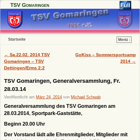
TSV Gomaringen
Startseite
Menü ↓
Zum Inhalt wechseln
Zum sekundären Inhalt wechseln
←
Sa.22.02. 2014 TSV
GoKiss – Sommersportcamp
Artikelnavigation
Gomaringen – TSV
2014
→
Dettingen/Erms 2:2
TSV Gomaringen, Generalversammlung, Fr.
28.03.14
Veröffentlicht am
März 24, 2014
von
Michael Schwab
Generalversammlung des TSV Gomaringen am
28.03.2014, Sportpark-Gaststätte,
Beginn 20.00 Uhr
Der Vorstand lädt alle Ehrenmitglieder, Mitglieder mit