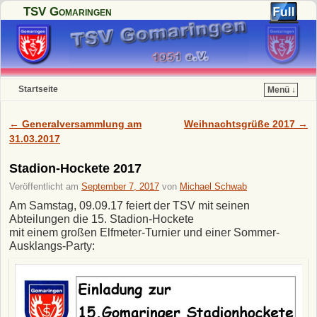
TSV Gomaringen
Startseite
Menü ↓
Zum Inhalt wechseln
Zum sekundären Inhalt wechseln
←
Generalversammlung am
Weihnachtsgrüße 2017
→
Artikelnavigation
31.03.2017
Stadion-Hockete 2017
Veröffentlicht am
September 7, 2017
von
Michael Schwab
Am Samstag, 09.09.17 feiert der TSV mit seinen
Abteilungen die 15. Stadion-Hockete
mit einem großen Elfmeter-Turnier und einer Sommer-
Ausklangs-Party: