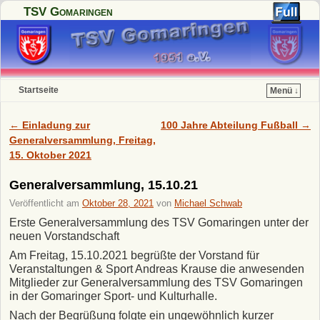
TSV Gomaringen
Startseite
Menü ↓
Zum Inhalt wechseln
Zum sekundären Inhalt wechseln
←
Einladung zur
100 Jahre Abteilung Fußball
→
Artikelnavigation
Generalversammlung, Freitag,
15. Oktober 2021
Generalversammlung, 15.10.21
Veröffentlicht am
Oktober 28, 2021
von
Michael Schwab
Erste Generalversammlung des TSV Gomaringen unter der
neuen Vorstandschaft
Am Freitag, 15.10.2021 begrüßte der Vorstand für
Veranstaltungen & Sport Andreas Krause die anwesenden
Mitglieder zur Generalversammlung des TSV Gomaringen
in der Gomaringer Sport- und Kulturhalle.
Nach der Begrüßung folgte ein ungewöhnlich kurzer