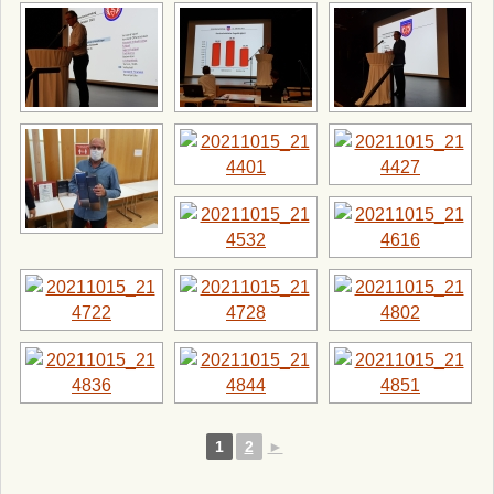
1
2
►