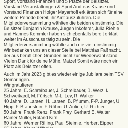
Sport, Vorstand Finanzen und 5 Plätze der Beisitzer.
Vorstand Veranstaltungen & Sport Andreas Krause und
Vorstand Finanzen Holger Mayerhoff erklärten sich für eine
weitere Periode bereit, ihr Amt auszuführen. Die
Mitgliederversammlung wählten die beiden einstimmig. Die
Beisitzer Benjamin Krause, Jürgen Inkoferer, Julia Riehle
und Hannes Kemmler haben sich ebenfalls bereit erklärt,
weiter im Ausschuss tätig zu sein. Die
Mitgliederversammlung wählte auch die vier einstimmig.
Wir bedanken uns an dieser Stelle bei Matthias Faßnacht,
der aus beruflichen Gründen nicht zur Wiederwahl stand.
Vielen Dank für deine Mühe, Matze! Somit wäre noch ein
Platz als Beisitzer offen.
Auch im Jahr 2023 gibt es wieder einige Jubilare beim TSV
Gomaringen.
Wir gratulieren:
25 Jahre: E. Schreibauer, J. Schreibauer, B. Werz, I.
Schweikardt, M. Fürtsch, M-L. Ley, R. Walker
40 Jahre: D. Larsen, H. Larsen, B. Pflumm, F-P. Junger, U.
Hipp, F. Braunstein, F. Röhm, U. Aulich, U. Richter
50 Jahre: Frank Renz, Frank Frey, Gerhard E. Walter,
Rainer Müller, Roland Kirn
60 Jahre: Werner Rilling, Paul Steimle, Herbert Eipper