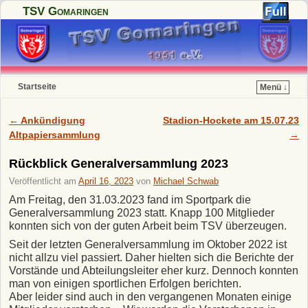
TSV Gomaringen
Startseite
Menü ↓
Zum Inhalt wechseln
Zum sekundären Inhalt wechseln
←
Ankündigung
Stadion-Hockete am 15.07.23
Artikelnavigation
Altpapiersammlung
→
Rückblick Generalversammlung 2023
Veröffentlicht am
April 16, 2023
von
Michael Schwab
Am Freitag, den 31.03.2023 fand im Sportpark die
Generalversammlung 2023 statt. Knapp 100 Mitglieder
konnten sich von der guten Arbeit beim TSV überzeugen.
Seit der letzten Generalversammlung im Oktober 2022 ist
nicht allzu viel passiert. Daher hielten sich die Berichte der
Vorstände und Abteilungsleiter eher kurz. Dennoch konnten
man von einigen sportlichen Erfolgen berichten.
Aber leider sind auch in den vergangenen Monaten einige