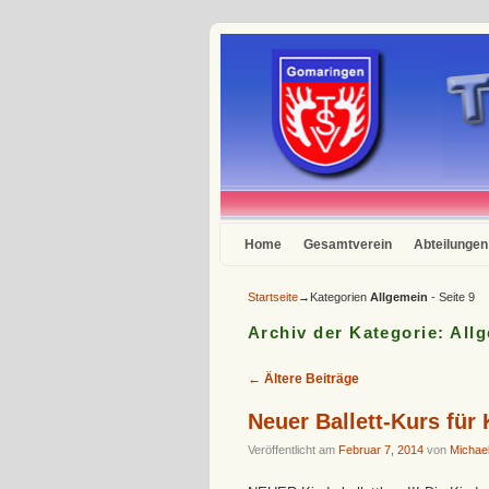
Zum Inhalt wechseln
Zum sekundären Inhalt wechseln
Home
Gesamtverein
Abteilungen
Startseite
→Kategorien
Allgemein
- Seite 9
Archiv der Kategorie:
All
←
Ältere Beiträge
Artikelnavigation
Neuer Ballett-Kurs für 
Veröffentlicht am
Februar 7, 2014
von
Michae