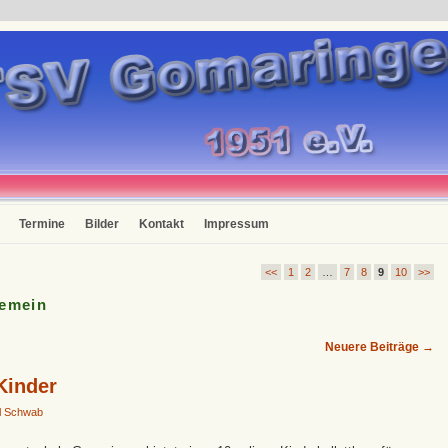
Termine
Bilder
Kontakt
Impressum
<<
1
2
…
7
8
9
10
>>
gemein
Neuere Beiträge
→
Kinder
l Schwab