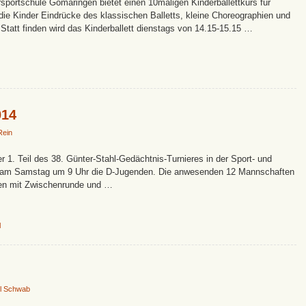
sportschule Gomaringen bietet einen 10maligen Kinderballettkurs für
 die Kinder Eindrücke des klassischen Balletts, kleine Choreographien und
tatt finden wird das Kinderballett dienstags von 14.15-15.15 …
014
Rein
. Teil des 38. Günter-Stahl-Gedächtnis-Turnieres in der Sport- und
eten am Samstag um 9 Uhr die D-Jugenden. Die anwesenden 12 Mannschaften
ten mit Zwischenrunde und …
l
l Schwab