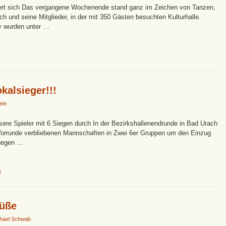
iert sich Das vergangene Wochenende stand ganz im Zeichen von Tanzen,
ch und seine Mitglieder, in der mit 350 Gästen besuchten Kulturhalle.
y wurden unter …
kalsieger!!!
ein
sere Spieler mit 6 Siegen durch In der Bezirkshallenendrunde in Bad Urach
 Vorrunde verbliebenen Mannschaften in Zwei 6er Gruppen um den Einzug
 gegen …
l
rüße
hael Schwab