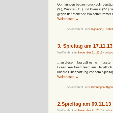
Gomaringen begann druckvoll, versä
(9.), Wurster (11.) und Brenzel (22.) 
gegen tief stehende Waldorfer immer
Weiterlesen
→
Veröffentlicht unter
Allgemein
,
Fussbal
3. Spieltag am 17.11.1
Veröffentlicht am
November 21, 2013
von
boc
.. an diesem Tag galt es: wir mussten 
GreenTreeDreamTeam aus Hagelloch un
unsere Einschätzung vor dem Spielta
Weiterlesen
→
Veröffentlicht unter
Abteilungen
,
Allge
2.Spieltag am 09.11.13
Veröffentlicht am
November 21, 2013
von
boc