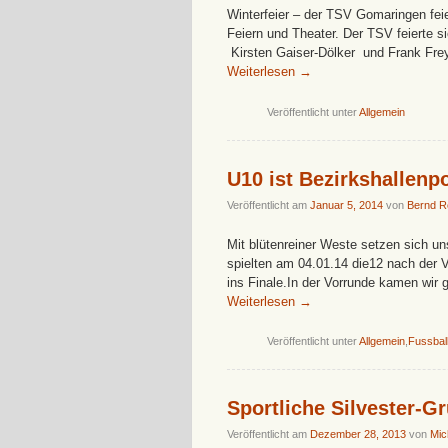
Winterfeier – der TSV Gomaringen fe
Feiern und Theater. Der TSV feierte si
Kirsten Gaiser-Dölker und Frank Fre
Weiterlesen
→
Veröffentlicht unter
Allgemein
U10 ist Bezirkshallenpo
Veröffentlicht am
Januar 5, 2014
von
Bernd R
Mit blütenreiner Weste setzen sich un
spielten am 04.01.14 die12 nach der
ins Finale.In der Vorrunde kamen wir
Weiterlesen
→
Veröffentlicht unter
Allgemein
,
Fussbal
Sportliche Silvester-G
Veröffentlicht am
Dezember 28, 2013
von
Mic