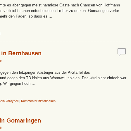
umte es aber gegen meist harmlose Gäste nach Chancen von Hoffmann
den vielleicht schon entscheidenen Treffer zu setzen. Gomaringen verlor
 mehr den Faden, so dass es …
l
3 in Bernhausen
k
gegen den letzjärigen Absteiger aus der A-Staffel das
d gegen den TD Holen aus Wannweil spielen. Das wird nicht einfach war
g. Wir gingen hoch …
mein
,
Volleyball
|
Kommentar hinterlassen
 in Gomaringen
k