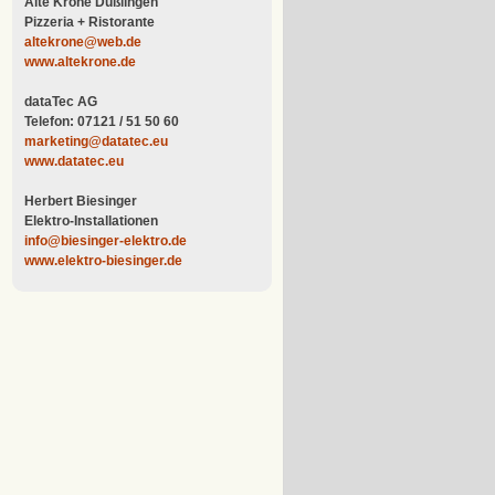
Alte Krone Dußlingen
Pizzeria + Ristorante
altekrone@web.de
www.altekrone.de
dataTec AG
Telefon: 07121 / 51 50 60
marketing@datatec.eu
www.datatec.eu
Herbert Biesinger
Elektro-Installationen
info@biesinger-elektro.de
www.elektro-biesinger.de