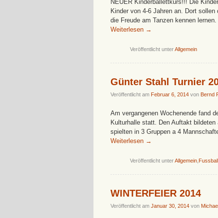
NEUER Kinderballettkurs!!! Die Kinder
Kinder von 4-6 Jahren an. Dort sollen
die Freude am Tanzen kennen lernen. S
Weiterlesen
→
Veröffentlicht unter
Allgemein
Günter Stahl Turnier 2
Veröffentlicht am
Februar 6, 2014
von
Bernd 
Am vergangenen Wochenende fand der 1
Kulturhalle statt. Den Auftakt bild
spielten in 3 Gruppen a 4 Mannschaf
Weiterlesen
→
Veröffentlicht unter
Allgemein
,
Fussbal
WINTERFEIER 2014
Veröffentlicht am
Januar 30, 2014
von
Michae